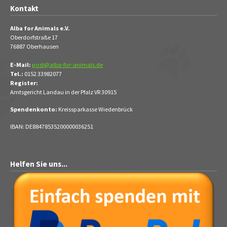
Kontakt
Alba for Animals e.V.
Oberdorfstraße 17
76887 Oberhausen
E-Mail:
post@alba-for-animals.de
Tel.:
0152 33982077
Register:
Amtsgericht Landau in der Pfalz VR 30915
Spendenkonto:
Kreissparkasse Wiedenbrück
IBAN: DE88478535200000036251
Helfen Sie uns...